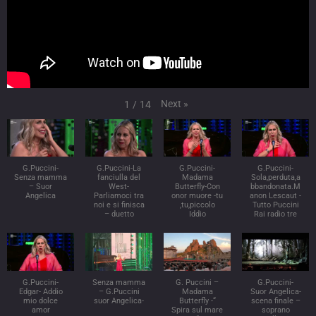
Next
»
1
/
14
G.Puccini-
G.Puccini-La
G.Puccini-
G.Puccini-
Senza mamma
fanciulla del
Madama
Sola,perduta,a
– Suor
West-
Butterfly-Con
bbandonata.M
Angelica
Parliamoci tra
onor muore -tu
anon Lescaut -
noi e si finisca
,tu,piccolo
Tutto Puccini
– duetto
Iddio
Rai radio tre
G.Puccini-
Senza mamma
G. Puccini –
G.Puccini-
Edgar- Addio
– G.Puccini
Madama
Suor Angelica-
mio dolce
suor Angelica-
Butterfly -“
scena finale –
amor
Spira sul mare
soprano