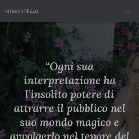
Amarilli Nizza
N
a
v
i
g
a
z
i
“Ogni sua
o
n
e
interpretazione ha
t
o
l’insolito potere di
g
g
attrarre il pubblico nel
l
e
suo mondo magico e
avvolgerlo nel tepore del