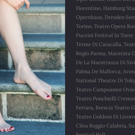
Fiorentino, Hamburg Staa
Opernhaus, Dresden Sempe
Torino, Teatro Opera Roma
Puccini Festival In Torre
Terme Di Caracalla, Teat
Regio Parma, Macerata O
De La Maestranza Di Sivig
Palma De Mallorca, Aven
National Theatre Di Toky
Teatro Campoamor Oviedo
Teatro Ponchielli Cremo
Ferrara, Brescia Teatro
Teatro Goldoni Di Livorn
Cilea Reggio Calabria, S
Festival Hall.