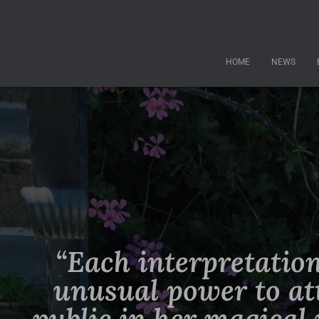
HOME
NEWS
“Each interpretation
unusual power to at
public in her magical