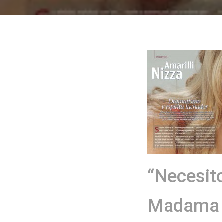
“Necesito
Madama B