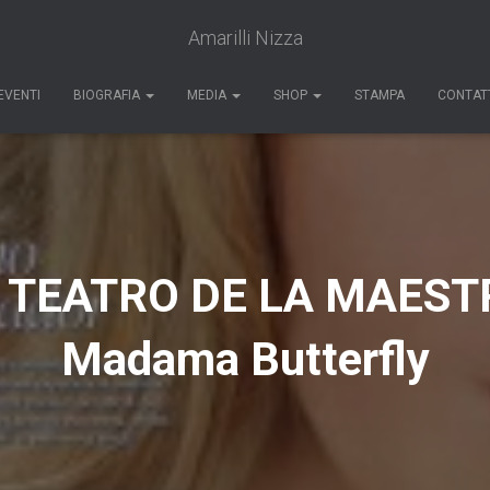
Amarilli Nizza
EVENTI
BIOGRAFIA
MEDIA
SHOP
STAMPA
CONTAT
A TEATRO DE LA MAEST
Madama Butterfly