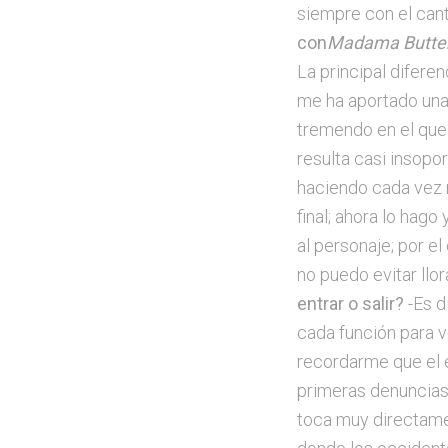
siempre con el can
con
Madama Butter
La principal difere
me ha aportado una
tremendo en el que 
resulta casi insop
haciendo cada vez m
final; ahora lo hag
al personaje; por e
no puedo evitar llora
entrar o salir?
-Es d
cada función para v
recordarme que el e
primeras denuncias 
toca muy directamen