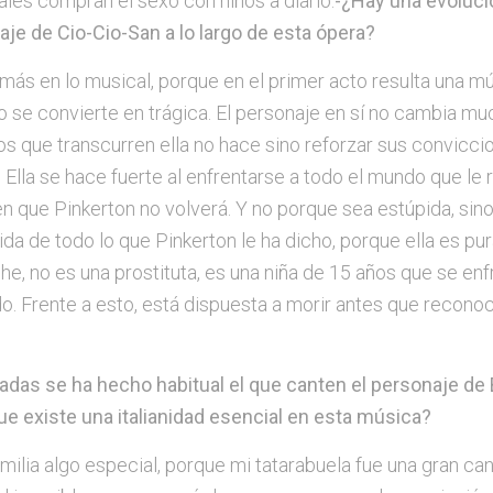
les compran el sexo con niños a diario.
-¿Hay una evoluci
aje de Cio-Cio-San a lo largo de esta ópera?
más en lo musical, porque en el primer acto resulta una 
 se convierte en trágica. El personaje en sí no cambia mu
ños que transcurren ella no hace sino reforzar sus convicci
. Ella se hace fuerte al enfrentarse a todo el mundo que le 
en que Pinkerton no volverá. Y no porque sea estúpida, sin
a de todo lo que Pinkerton le ha dicho, porque ella es pur
he, no es una prostituta, es una niña de 15 años que se enf
o. Frente a esto, está dispuesta a morir antes que recono
cadas se ha hecho habitual el que canten el personaje de
ue existe una italianidad esencial en esta música?
milia algo especial, porque mi tatarabuela fue una gran ca