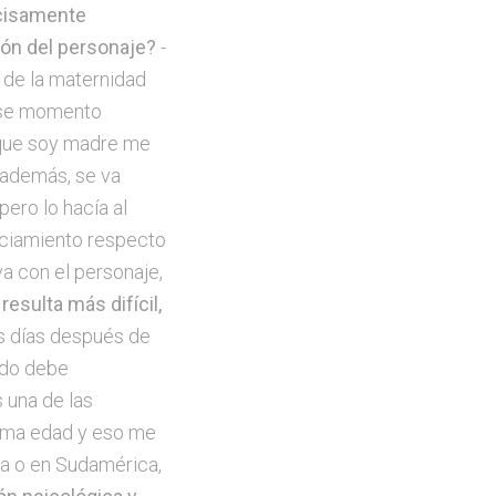
ecisamente
ión del personaje?
-
a de la maternidad
 ese momento
e que soy madre me
 además, se va
ero lo hacía al
anciamiento respecto
va con el personaje,
esulta más difícil,
os días después de
ido debe
 una de las
misma edad y eso me
ia o en Sudamérica,