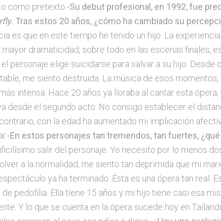
to como pretexto.
-Su debut profesional, en 1992, fue pr
fly
. Tras estos 20 años, ¿cómo ha cambiado su percepc
ncia es que en este tiempo he tenido un hijo. La experienci
 mayor dramaticidad, sobre todo en las escenas finales,
el personaje elige suicidarse para salvar a su hijo. Desd
ortable, me siento destruida. La música de esos momentos,
ás intensa. Hace 20 años ya lloraba al cantar esta ópera, p
o ya desde el segundo acto. No consigo establecer el dist
l contrario, con la edad ha aumentado mi implicación afecti
r.
-En estos personajes tan tremendos, tan fuertes, ¿qué r
ificilísimo salir del personaje. Yo necesito por lo menos d
olver a la normalidad, me siento tan deprimida que mi mar
spectáculo ya ha terminado. Ésta es una ópera tan real. Es
de pedofilia. Ella tiene 15 años y mi hijo tiene casi esa 
te. Y lo que se cuenta en la ópera sucede hoy en Tailand