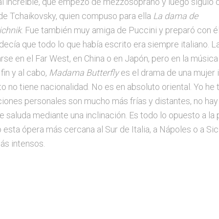
nal increible, que empezó de mezzosoprano y luego siguió
 de Tchaikovsky, quien compuso para ella
La dama de
ichnik
. Fue también muy amiga de Puccini y preparó con é
 decía que todo lo que había escrito era siempre italiano. 
rse en el Far West, en China o en Japón, pero en la música
fin y al cabo,
Madama Butterfly
es el drama de una mujer 
o no tiene nacionalidad. No es en absoluto oriental. Yo h
laciones personales son mucho más frías y distantes, no hay
se saluda mediante una inclinación. Es todo lo opuesto a la
 esta ópera más cercana al Sur de Italia, a Nápoles o a Sici
ás intensos.