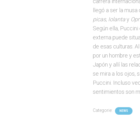
carrera internacio
llegó a ser la musa
picas
,
Iolanta
y
Opr
Según ella, Puccini
externa puede situa
de esas culturas. Al 
por un hombre y est
Japón y allí las re
se mira a los ojos, 
Puccini. Incluso veo
sentimientos son m
Categorie:
NEWS