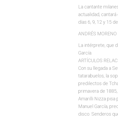
La cantante milanes
actualidad, cantará 
días 6, 9, 12 y 15 de
ANDRÉS MORENO M
La intérprete, que 
García.
ARTÍCULOS RELA
Con su llegada a Sev
tatarabuelos, la sop
predilectos de Tcha
primavera de 1885, 
Amarilli Nizza pisa
Manuel García, pre
disco. Senderos que