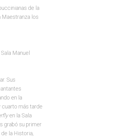
puccinianas de la
la Maestranza los
a Sala Manuel
ar. Sus
 cantantes
ando en la
y cuarto más tarde
fly
en la Sala
s grabó su primer
de la Historia,