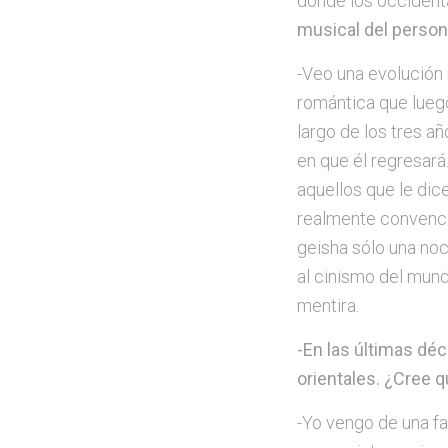
donde los occidenta
musical del person
-Veo una evolución 
romántica que luego
largo de los tres a
en que él regresará
aquellos que le dic
realmente convencid
geisha sólo una noc
al cinismo del mund
mentira.
-En las últimas dé
orientales. ¿Cree q
-Yo vengo de una fa