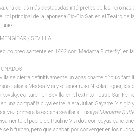
a, una de las más destacadas intérpretes de las heroínas 
el rol principal de la japonesa Cio-Cio San en el Teatro de 
 junio.
ENGÍBAR / SEVILLA
debutó precisamente en 1992 con ‘Madama Butterfly’, en l
CIONADOS
illa se cierra definitivamente un apasionante círculo famili
rano italiana Medea Mei y el tenor ruso Nikolai Figner, los
ikovsky, cantaron en Sevilla, en el extinto Teatro San Fern
en una compañía cuya estrella era Julián Gayarre. Y siglo 
 por vez primera la escena sevillana. Ensaya
Madama Butter
cisamente el padre de Pauline Viardot, con cuyas cancione
 se bifurcan, pero que acaban por converger en los nudos 