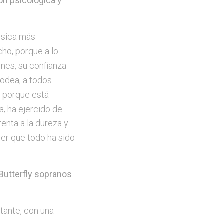
ón psicológica y
música más
cho, porque a lo
ones, su confianza
rodea, a todos
o porque está
a, ha ejercido de
renta a la dureza y
cer que todo ha sido
 Butterfly sopranos
ntante, con una