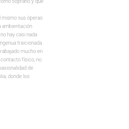
 como soprano y que
l mismo sus óperas.
La ambientación
 no hay casi nada
ingenua traicionada
e trabajado mucho en
 contacto físico, no
 pasionalidad de
lia, donde los